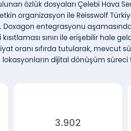
ulunan özlük dosyaları Çelebi Hava Ser
etkin organizasyon ile Reisswolf Tür
ildi. Doxagon entegrasyonu aşamasında
 kısıtlaması sınırı ile erişebilir hale g
iyat oranı sıfırda tutularak, mevcut s
okasyonların dijital dönüşüm sürec
3.902