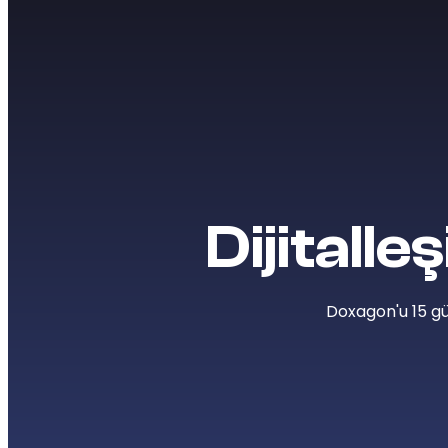
Dijitalle
Doxagon'u 15 gü