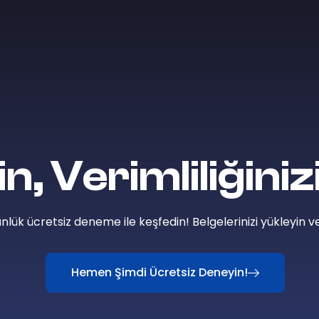
şin, Verimliliğiniz
nlük ücretsiz deneme ile keşfedin! Belgelerinizi yükleyin v
Hemen Şimdi Ücretsiz Deneyin!