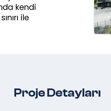
onda kendi
ınırı ile
Proje Detayları