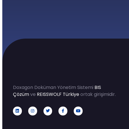
Doxagon Doküman Yönetim Sistemi
BIS
Çözüm
ve
REISSWOLF Türkiye
ortak girişimidir.