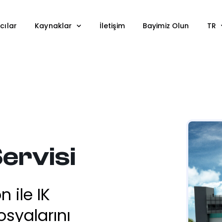
cılar
Kaynaklar
İletişim
Bayimiz Olun
TR
ervisi
 ile IK
syalarını