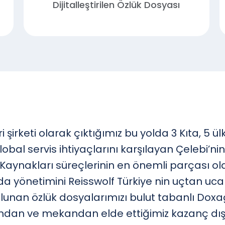
Dijitalleştirilen Özlük Dosyası
eri şirketi olarak çıktığımız bu yolda 3 Kıta, 5 
bal servis ihtiyaçlarını karşılayan Çelebi’nin
Kaynakları süreçlerinin en önemli parçası olan
önetimini Reisswolf Türkiye nin uçtan uca ar
unan özlük dosyalarımızı bulut tabanlı Doxag
mandan ve mekandan elde ettiğimiz kazanç d