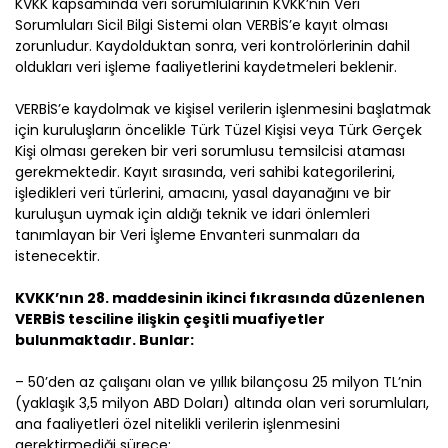
KVKK kapsamında veri sorumlularının KVKK’nın Veri
Sorumluları Sicil Bilgi Sistemi olan VERBİS’e kayıt olması
zorunludur. Kaydolduktan sonra, veri kontrolörlerinin dahil
oldukları veri işleme faaliyetlerini kaydetmeleri beklenir.
VERBİS’e kaydolmak ve kişisel verilerin işlenmesini başlatmak
için kuruluşların öncelikle Türk Tüzel Kişisi veya Türk Gerçek
Kişi olması gereken bir veri sorumlusu temsilcisi ataması
gerekmektedir. Kayıt sırasında, veri sahibi kategorilerini,
işledikleri veri türlerini, amacını, yasal dayanağını ve bir
kuruluşun uymak için aldığı teknik ve idari önlemleri
tanımlayan bir Veri İşleme Envanteri sunmaları da
istenecektir.
KVKK’nın 28. maddesinin ikinci fıkrasında düzenlenen
VERBİS tesciline ilişkin çeşitli muafiyetler
bulunmaktadır. Bunlar:
– 50’den az çalışanı olan ve yıllık bilançosu 25 milyon TL’nin
(yaklaşık 3,5 milyon ABD Doları) altında olan veri sorumluları,
ana faaliyetleri özel nitelikli verilerin işlenmesini
gerektirmediği sürece;