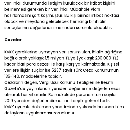
veri ihlali durumunda iletişim kurulacak bir irtibat kişisini
belirlemesi gereken bir Veri İhlali Müdahale Planı
hazırlamasını şart koşmuştur. Bu kişi birincil irtibat noktası
olacak ve meydana gelebilecek herhangi bir ihlalin
sonuçlarının değerlendirilmesinden sorumlu olacaktır.
Cezalar
KVKK gereklerine uymayan veri sorumluları, ihlalin ağırlığına
bağlı olarak yaklaşık 1,5 milyon TL’ye (yaklaşık 230.000 TL)
kadar idari para cezası ile karşı karşıya kalmaktadır. Kişisel
verilere ilişkin suçlar ise 5237 sayılı Türk Ceza Kanunu’nun
135-140. maddelerine tabidir.
Cezaların değeri, Vergi Usul Kanunu Tebliğleri ile Resmi
Gazete’de yayımlanan yeniden değerleme değerleri esas
alınarak her yıl artırılır. Bu makalede görünen tüm sayılar
2019 yeniden değerlendirmesine karşılık gelmektedir.
KVKK uyumlu doküman yönetiminde yukarıda bulunan tüm
detayların uygulanması zorunludur.