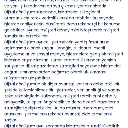
maliyetlerin düşürülmesi, müşteri deneyiminin iyileştirilmesi
ve yeni iş fırsatlarının ortaya çıkması yer almaktadır.
Dijital dönüşüm sürecinde, işletmeler, süreçlerini
otomatikleştirerek verimliliklerini artırabilirler. Bu sayede,
işletme maliyetlerini düşürerek daha rekabetçi bir konuma
gelebilirler. Ayrıca, müşteri deneyimini iyileştirerek müşteri
sadakatini artırabilirler.
Dijital dönüşüm ayrıca, işletmelerin yeni iş fırsatlarına
açılmasına olanak sağlar. Örneğin, e-ticaret, mobil
uygulamalar ve sosyal medya, işletmelere geniş bir müşteri
kitlesine erişme imkanı sunar. İnternet üzerinden yapılan
satışlar ve dijital pazarlama stratejileri sayesinde işletmeler,
coğrafi sınırlamalardan bağımsız olarak uluslararası
müşterilere ulaşabilirler.
Dijital dönüşümün bir diğer avantajı, verilerin daha etkili bir
şekilde kullanılabilmesidir. İşletmeler, veri analitiği ve yapay
zeka teknolojilerini kullanarak, müşteri tercihlerini daha iyi
anlayabilir, talepleri öngörebilir ve daha hedefli pazarlama
stratejileri geliştirebilirler. Bu da müşteri memnuniyetini
artırırken, işletmelerin rekabet avantajı elde etmelerini
sağlar.
Dijital dönüşüm aynı zamanda işletmelerin sürdürülebilirlik