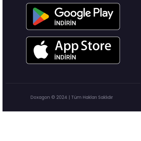
Doxagon © 2024 | Tüm Hakları Saklıdır