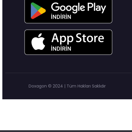
Doxagon © 2024 | Tüm Hakları Saklıdır